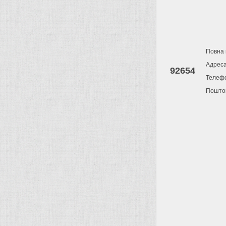
Повна 
Адрес
92654
Телеф
Поштов