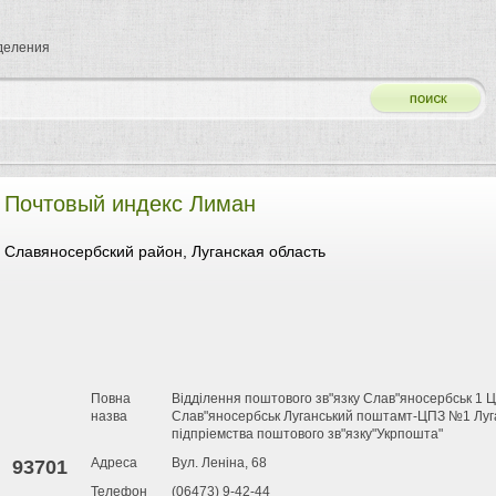
тделения
Почтовый индекс Лиман
Славяносербский район, Луганская область
Повна
Відділення поштового зв"язку Слав"яносербськ 1 
назва
Слав"яносербськ Луганський поштамт-ЦПЗ №1 Луган
підпріемства поштового зв"язку"Укрпошта"
Адреса
Вул. Леніна, 68
93701
Телефон
(06473) 9-42-44