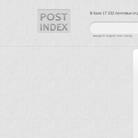
В базе 17 332 почтовых о
найти
введите индекс или город