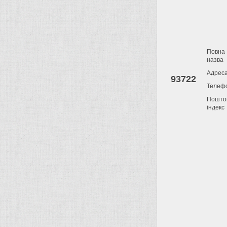
Повна
назва
Адрес
93722
Телеф
Пошто
індекс