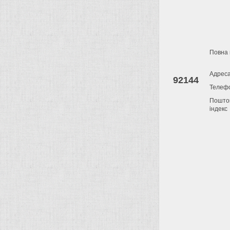
Повна 
Адрес
92144
Телеф
Пошто
індекс