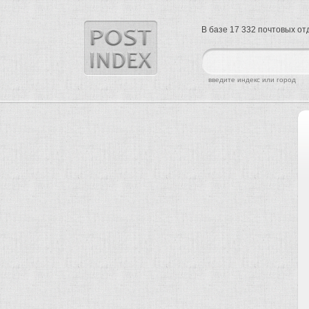
В базе 17 332 почтовых о
найти
введите индекс или город