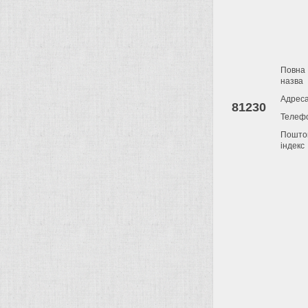
Повна
назва
Адрес
81230
Телеф
Пошто
індекс