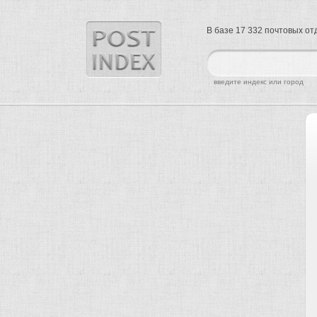
В базе 17 332 почтовых о
найти
введите индекс или город