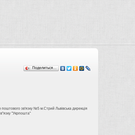
Поделиться…
р поштового зв'язку №5 м.Стрий Львівська дирекція
в"язку "Укрпошта"