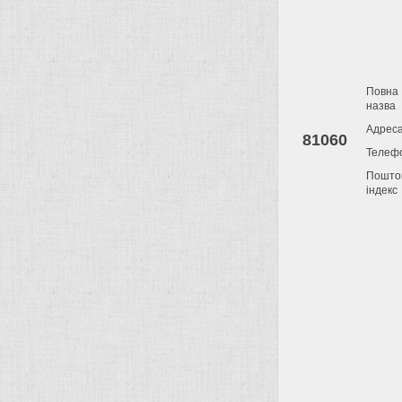
Повна
назва
Адрес
81060
Телеф
Пошто
індекс