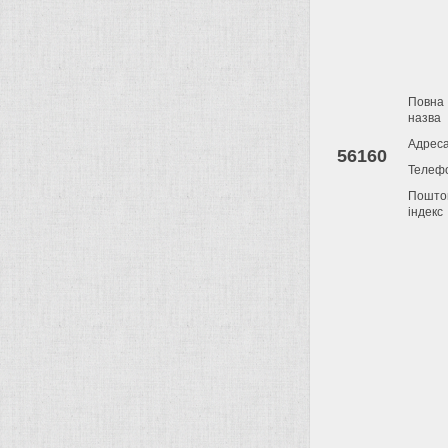
Повна
назва
Адрес
56160
Телеф
Пошто
індекс