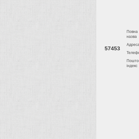
Повна
назва
Адрес
57453
Телеф
Пошто
індекс