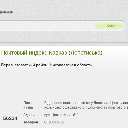
тделения
Почтовый индекс Кавказ (Лепетиська)
Березнеговатский район, Николаевская область
Повна
Відділення поштового зв"язку Лепетиха Центру пош
назва
Українського державного підприємства поштового з
Адреса
вул. Центральна, б. 1
56234
Телефон
0516893632