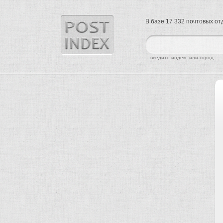
В базе 17 332 почтовых о
найти
введите индекс или город