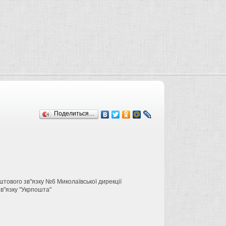
Поделиться…
тового зв"язку №6 Миколаївської дирекції
в"язку "Укрпошта"