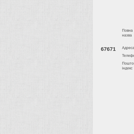
Повна
назва
Адрес
67671
Телеф
Пошто
індекс