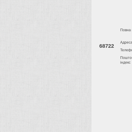
Повна 
Адрес
68722
Телеф
Пошто
індекс