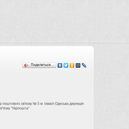
Поделиться…
тр поштового зв'язку № 5 м. Ізмаїл Одеська дирекція
в"язку "Укрпошта"