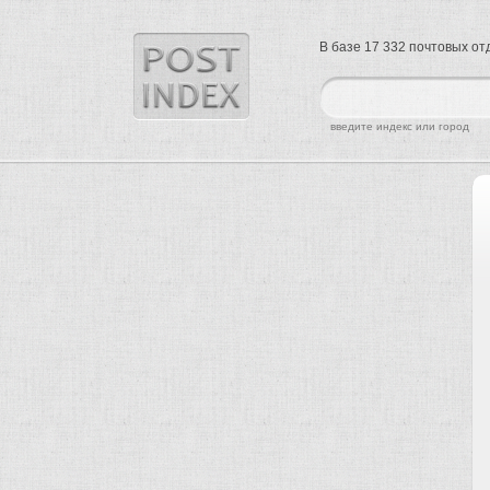
В базе 17 332 почтовых о
найти
введите индекс или город