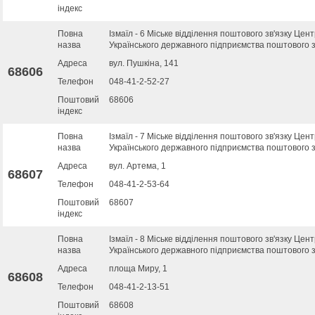
індекс
Повна
Ізмаїл - 6 Міське відділення поштового зв'язку Цен
назва
Українського державного підприємства поштового з
Адреса
вул. Пушкіна, 141
68606
Телефон
048-41-2-52-27
Поштовий
68606
індекс
Повна
Ізмаїл - 7 Міське відділення поштового зв'язку Цен
назва
Українського державного підприємства поштового з
Адреса
вул. Артема, 1
68607
Телефон
048-41-2-53-64
Поштовий
68607
індекс
Повна
Ізмаїл - 8 Міське відділення поштового зв'язку Цен
назва
Українського державного підприємства поштового з
Адреса
площа Миру, 1
68608
Телефон
048-41-2-13-51
Поштовий
68608