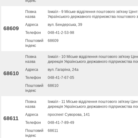
індекс
Повна
Ізмаїл - 9 Міське відділення поштового зв'язку Цен
назва
Українського державного підприємства поштового з
Адреса
вул. Бендерська, 39
68609
Телефон
048-41-2-53-98
Поштовий
68609
індекс
Повна
Ізмаїл - 10 Міське відділення поштового зв'язку Це
назва
дирекція Українського державного підприємства по
Адреса
вул. Гагаріна, 24а
68610
Телефон
048-41-7-67-05
Поштовий
68610
індекс
Повна
Ізмаїл - 11 Міське відділення поштового зв'язку Це
назва
дирекція Українського державного підприємства по
Адреса
проспект Суворова, 141
68611
Телефон
048-41-7-89-49
Поштовий
68611
індекс