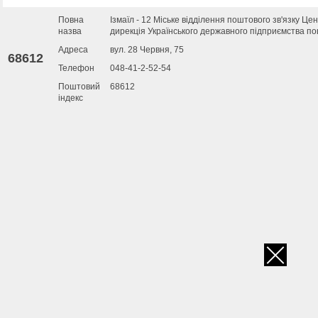
Повна
Ізмаїл - 12 Міське відділення поштового зв'язку Це
назва
дирекція Українського державного підприємства по
Адреса
вул. 28 Червня, 75
68612
Телефон
048-41-2-52-54
Поштовий
68612
індекс