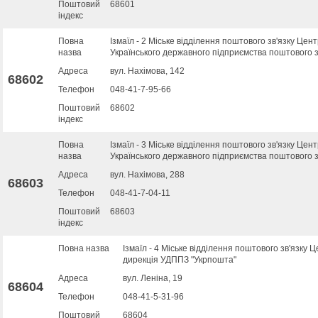
Поштовий
68601
індекс
Повна
Ізмаїл - 2 Міське відділення поштового зв'язку Цен
назва
Українського державного підприємства поштового з
Адреса
вул. Нахімова, 142
68602
Телефон
048-41-7-95-66
Поштовий
68602
індекс
Повна
Ізмаїл - 3 Міське відділення поштового зв'язку Цен
назва
Українського державного підприємства поштового з
Адреса
вул. Нахімова, 288
68603
Телефон
048-41-7-04-11
Поштовий
68603
індекс
Повна назва
Ізмаїл - 4 Міське відділення поштового зв'язку 
дирекція УДППЗ "Укрпошта"
Адреса
вул. Леніна, 19
68604
Телефон
048-41-5-31-96
Поштовий
68604