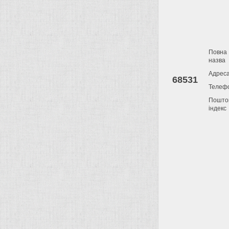
Повна
назва
Адрес
68531
Телеф
Пошто
індекс