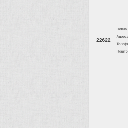
Повна 
Адрес
22622
Телеф
Поштов