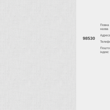
Повна
назва
Адрес
98530
Телеф
Пошто
індекс