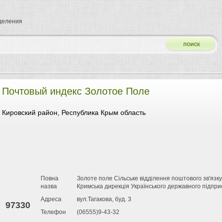
тделения
Почтовый индекс Золотое Поле
Кировский район, Республика Крым область
Повна
Золоте поле Сільське відділення поштового зв'язк
назва
Кримська дирекція Українського державного підпри
Адреса
вул.Тагакова, буд. 3
97330
Телефон
(06555)9-43-32