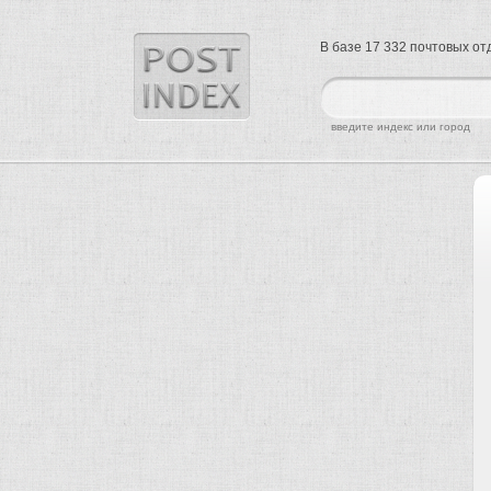
В базе 17 332 почтовых о
найти
введите индекс или город