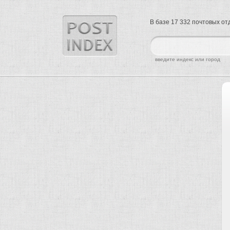
В базе 17 332 почтовых о
найти
введите индекс или город