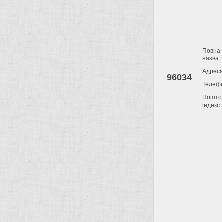
Повна
назва
Адрес
96034
Телеф
Пошто
індекс