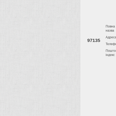
Повна
назва
Адрес
97135
Телеф
Пошто
індекс