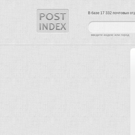
В базе 17 332 почтовых о
найти
введите индекс или город