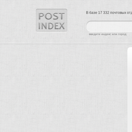
В базе 17 332 почтовых о
найти
введите индекс или город