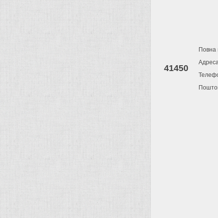
Повна 
Адрес
41450
Телеф
Поштов