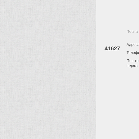
Повна 
Адрес
41627
Телеф
Пошто
індекс