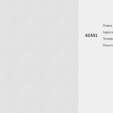
Повна 
Адрес
42441
Телеф
Поштов