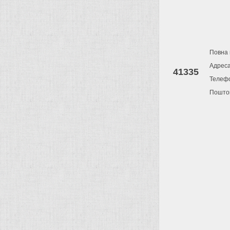
Повна 
Адрес
41335
Телеф
Поштов