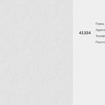
Повна 
Адрес
41324
Телеф
Поштов