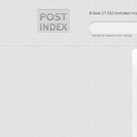
В базе 17 332 почтовых о
найти
введите индекс или город