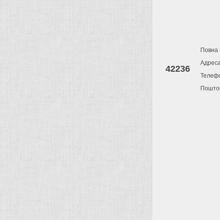
Повна 
Адрес
42236
Телеф
Поштов