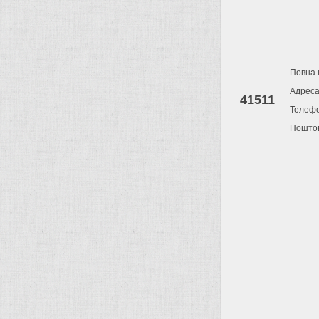
Повна 
Адрес
41511
Телеф
Поштов