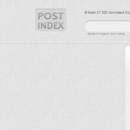
В базе 17 332 почтовых о
найти
введите индекс или город