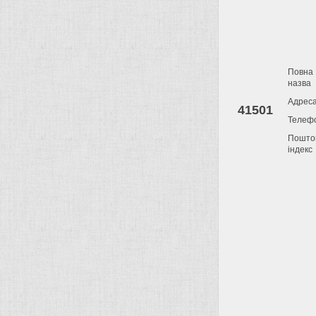
Повна
назва
Адрес
41501
Телеф
Пошто
індекс