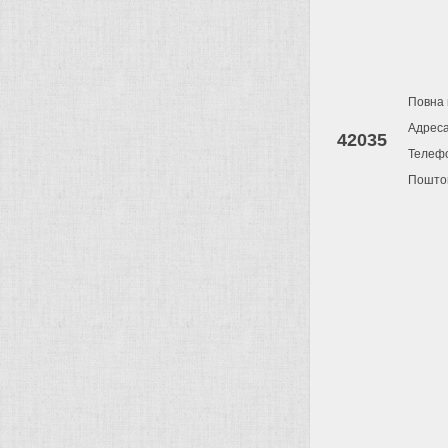
Повна 
Адрес
42035
Телеф
Поштов