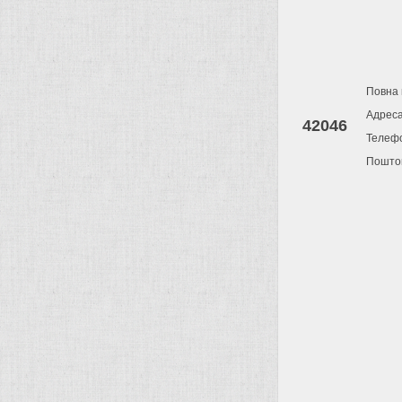
Повна 
Адрес
42046
Телеф
Поштов