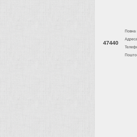
Повна 
Адрес
47440
Телеф
Поштов