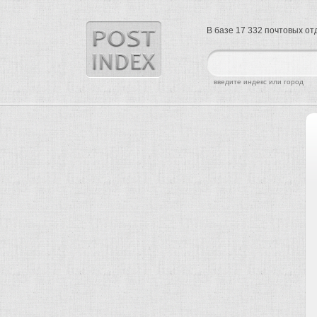
В базе 17 332 почтовых о
найти
введите индекс или город