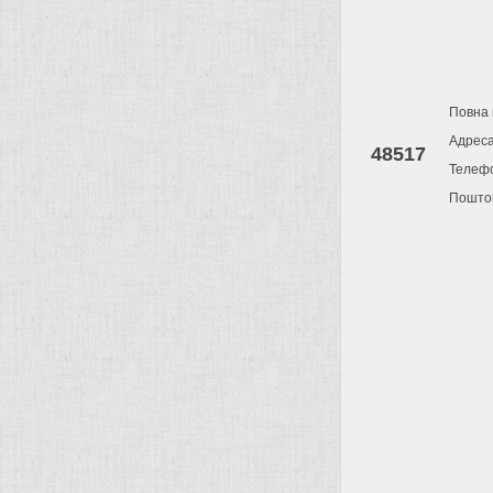
Повна 
Адрес
48517
Телеф
Поштов