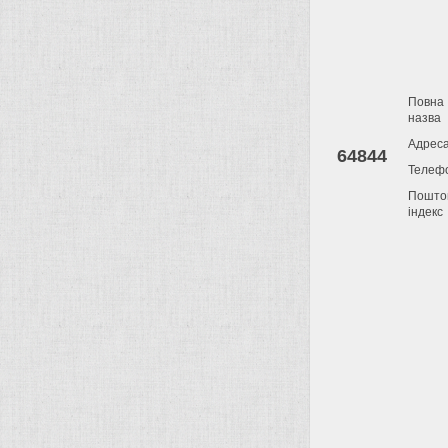
Повна
назва
Адрес
64844
Телеф
Пошто
індекс