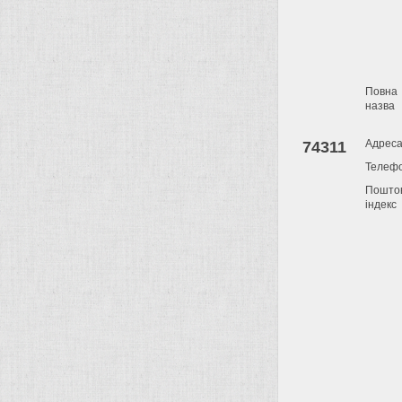
Повна
назва
Адрес
74311
Телеф
Пошто
індекс