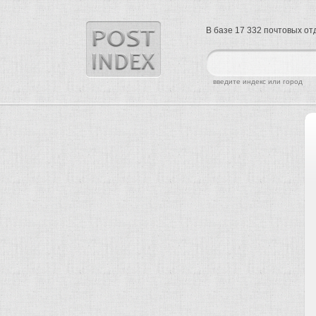
В базе 17 332 почтовых о
найти
введите индекс или город