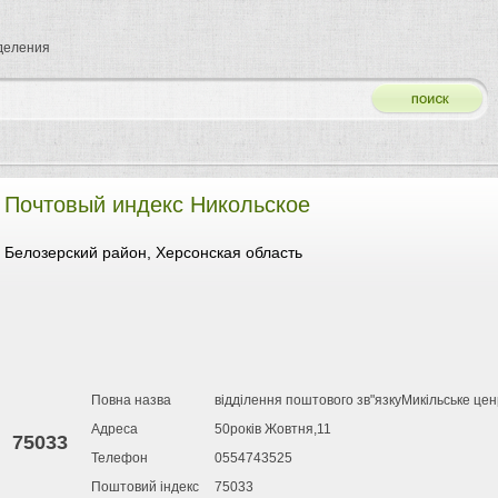
тделения
Почтовый индекс Никольское
Белозерский район, Херсонская область
Повна назва
відділення поштового зв"язкуМикільське це
Адреса
50років Жовтня,11
75033
Телефон
0554743525
Поштовий індекс
75033