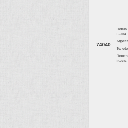
Повна
назва
Адрес
74040
Телеф
Пошто
індекс