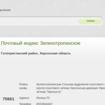
тделения
Почтовый индекс Зеленотропинское
Голопристанский район, Херсонская область
Повна
Зеленотропинське Сільське відділення поштового
назва
Центр поштового зв'язку Херсонська дирекція Укр
зв"язку "Укрпошта"
Адреса
Леніна,70
75661
Телефон
0553944447