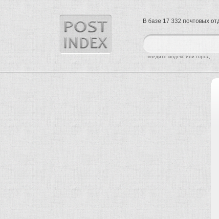
В базе 17 332 почтовых о
найти
введите индекс или город