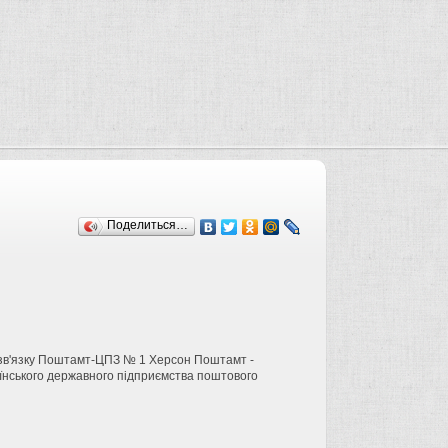
Поделиться…
 зв'язку Поштамт-ЦПЗ № 1 Херсон Поштамт -
аїнського державного підприємства поштового