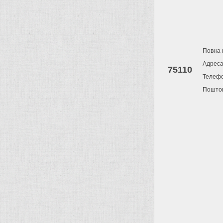
Повна 
Адрес
75110
Телеф
Поштов