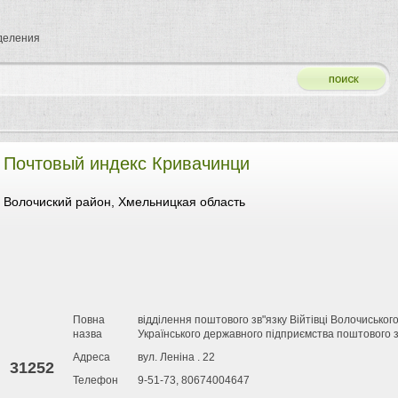
тделения
Почтовый индекс Кривачинци
Волочиский район, Хмельницкая область
Повна
відділення поштового зв"язку Війтівці Волочиськог
назва
Українського державного підприємства поштового з
Адреса
вул. Леніна . 22
31252
Телефон
9-51-73, 80674004647