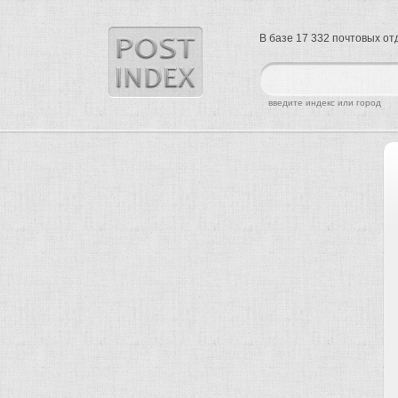
В базе 17 332 почтовых о
найти
введите индекс или город