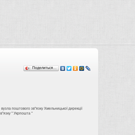
Поделиться…
о вузла поштового зв"язку Хмельницької дирекції
в"язку " Укрпошта "