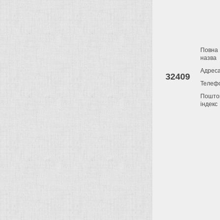
Повна
назва
Адрес
32409
Телеф
Пошто
індекс