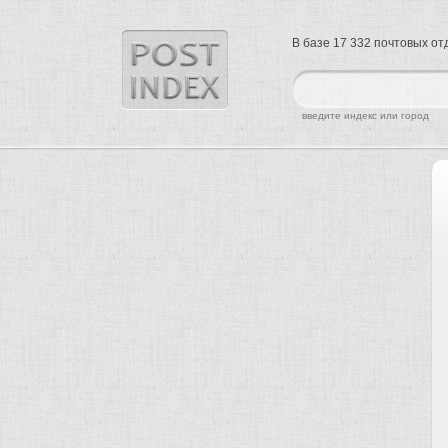
В базе 17 332 почтовых о
найти
введите индекс или город