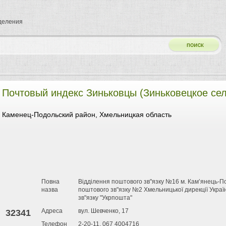
тделения
Почтовый индекс Зиньковцы (Зиньковецкое сел
Каменец-Подольский район, Хмельницкая область
Повна
Відділення поштового зв"язку №16 м. Кам’янець-П
назва
поштового зв"язку №2 Хмельницької дирекції Укра
зв"язку "Укрпошта"
Адреса
вул. Шевченко, 17
32341
Телефон
2-20-11, 067 4004716