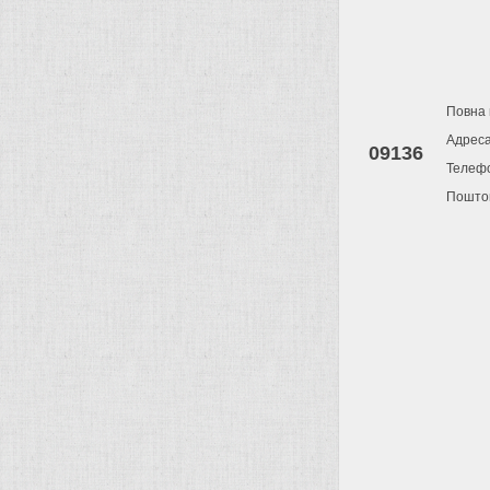
Повна 
Адрес
09136
Телеф
Поштов