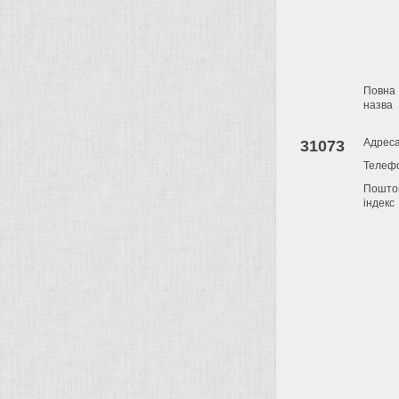
Повна
назва
Адрес
31073
Телеф
Пошто
індекс