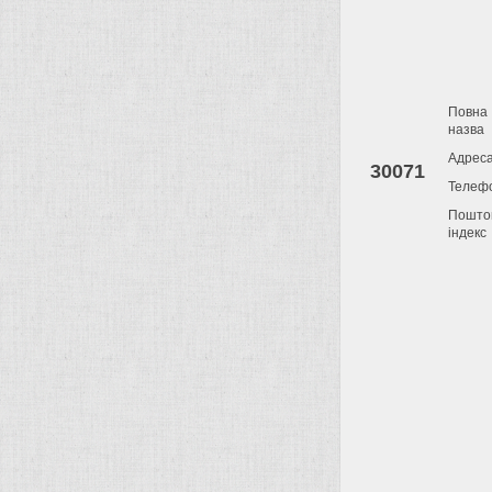
Повна
назва
Адрес
30071
Телеф
Пошто
індекс